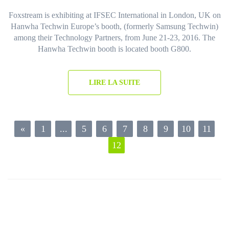
Foxstream is exhibiting at IFSEC International in London, UK on
Hanwha Techwin Europe’s booth, (formerly Samsung Techwin)
among their Technology Partners, from June 21-23, 2016. The
Hanwha Techwin booth is located booth G800.
LIRE LA SUITE
«
1
...
5
6
7
8
9
10
11
12